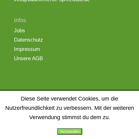
Infos
Jobs
Datenschutz
Impressum
Unsere AGB
Diese Seite verwendet Cookies, um die
Bauelemente Spreewald - Aus der Region. Für
Nutzerfreundlichkeit zu verbessern. Mit der weiteren
die Region.
Verwendung stimmst du dem zu.
Bestellen Beauty produkte zum besten preis bestellen
Verstanden
online bei CosmeticWelt.com -
Kosmetik günstig online