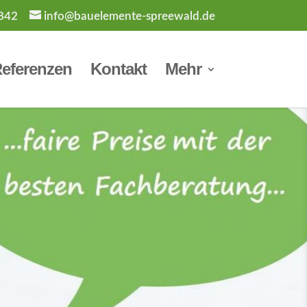
842
info@bauelemente-spreewald.de
eferenzen
Kontakt
Mehr