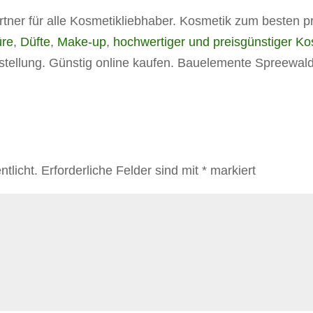
rtner für alle Kosmetikliebhaber. Kosmetik zum besten p
üre
,
Düfte
,
Make-up
,
hochwertiger und preisgünstiger Ko
ustellung. Günstig online kaufen. Bauelemente Spreewal
tlicht.
Erforderliche Felder sind mit
*
markiert