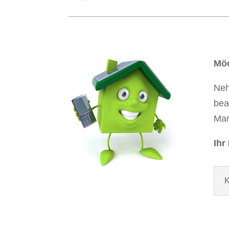
Möc
Neh
bea
Mar
Ihr
K