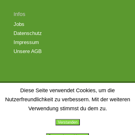
Infos
Jobs
Datenschutz
Impressum
Unsere AGB
Diese Seite verwendet Cookies, um die
Bauelemente Spreewald - Aus der Region. Für
Nutzerfreundlichkeit zu verbessern. Mit der weiteren
die Region.
Verwendung stimmst du dem zu.
Bestellen Beauty produkte zum besten preis bestellen
Verstanden
online bei CosmeticWelt.com -
Kosmetik günstig online